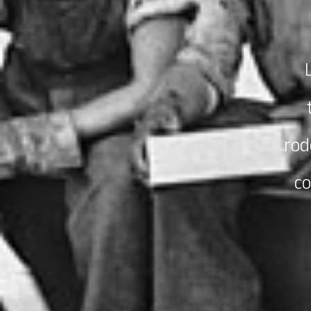
rod
co