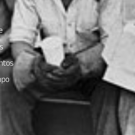
e
s
ntos
mpo