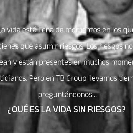
La vida está llena de momentos en los qu
tienes que asumir riesgos. Los riesgos no
ean y están presentes en muchos mome
tidianos. Pero en TB Group llevamos tie
preguntándonos…
¿QUÉ ES LA VIDA SIN RIESGOS?