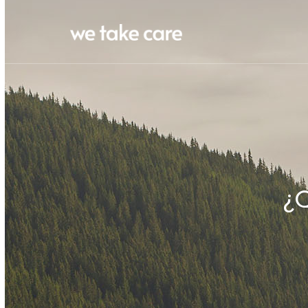
¿Qué es
we take
¿
care?